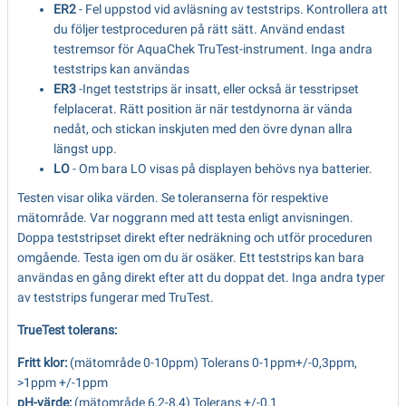
ER2
- Fel uppstod vid avläsning av teststrips. Kontrollera att
du följer testproceduren på rätt sätt. Använd endast
testremsor för AquaChek TruTest-instrument. Inga andra
teststrips kan användas
ER3
-Inget teststrips är insatt, eller också är tesstripset
felplacerat. Rätt position är när testdynorna är vända
nedåt, och stickan inskjuten med den övre dynan allra
längst upp.
LO
- Om bara LO visas på displayen behövs nya batterier.
Testen visar olika värden. Se toleranserna för respektive
mätområde. Var noggrann med att testa enligt anvisningen.
Doppa teststripset direkt efter nedräkning och utför proceduren
omgående. Testa igen om du är osäker. Ett teststrips kan bara
användas en gång direkt efter att du doppat det. Inga andra typer
av teststrips fungerar med TruTest.
TrueTest tolerans:
Fritt klor:
(mätområde 0-10ppm) Tolerans 0-1ppm+/-0,3ppm,
>1ppm +/-1ppm
pH-värde:
(mätområde 6,2-8,4) Tolerans +/-0,1