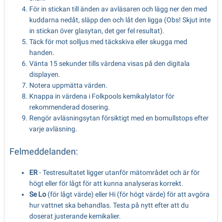
För in stickan till änden av avläsaren och lägg ner den med
kuddarna nedåt, släpp den och låt den ligga (Obs! Skjut inte
in stickan över glasytan, det ger fel resultat).
Täck för mot solljus med täckskiva eller skugga med
handen.
Vänta 15 sekunder tills värdena visas på den digitala
displayen.
Notera uppmätta värden.
Knappa in värdena i Folkpools kemikalylator för
rekommenderad dosering.
Rengör avläsningsytan försiktigt med en bomullstops efter
varje avläsning.
Felmeddelanden:
ER
- Testresultatet ligger utanför mätområdet och är för
högt eller för lågt för att kunna analyseras korrekt.
Se Lo
(för lågt värde) eller Hi (för högt värde) för att avgöra
hur vattnet ska behandlas. Testa på nytt efter att du
doserat justerande kemikalier.