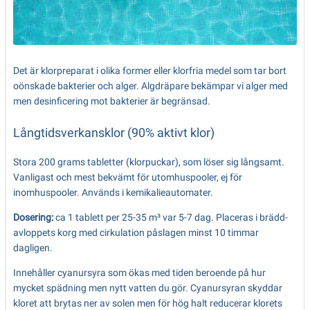
Det är klorpreparat i olika former eller klorfria medel som tar bort
oönskade bakterier och alger. Algdräpare bekämpar vi alger med
men desinficering mot bakterier är begränsad.
Långtidsverkansklor (90% aktivt klor)
Stora 200 grams tabletter (klorpuckar), som löser sig långsamt.
Vanligast och mest bekvämt för utomhuspooler, ej för
inomhuspooler. Används i kemikalieautomater.
Dosering:
ca 1 tablett per 25-35 m³ var 5-7 dag. Placeras i brädd­
avloppets korg med cirkulation påslagen minst 10 timmar
dagligen.
Innehåller cyanursyra som ökas med tiden beroende på hur
mycket spädning men nytt vatten du gör. Cyanursyran skyddar
kloret att brytas ner av solen men för hög halt reducerar klorets