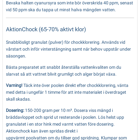
Bevaka halten cyanursyra som inte bör överskrida 40 ppm, senast
vid 50 ppm ska du tappa ut minst halva mängden vatten.
AktionChock (65-70% aktivt klor)
Snabblösligt granulat (pulver) för chockklorering. Används vid
vårstart och inför vinterstängning samt när behov uppstår under
säsongen.
Bästa preparatet att snabbt återställa vattenkvaliten om du
slarvat så att vattnet blivit grumligt och alger börjat växa.
Varning!
Täck inte över poolen direkt efter chockklorering, vänta
med detta i ungefär 1 timme för att inte materialet i överdraget
skall skadas.
Dosering:
150-200 gram per 10 m³. Dosera viss mängd i
bräddavloppet och sprid ut resterande i poolen. Lös helst upp
granulatet i en stor hink med varmt vatten före dosering.
Aktionchock kan även spridas direkt i
uppvärmt poolvatten om du tillser god spridning. Klumpar som