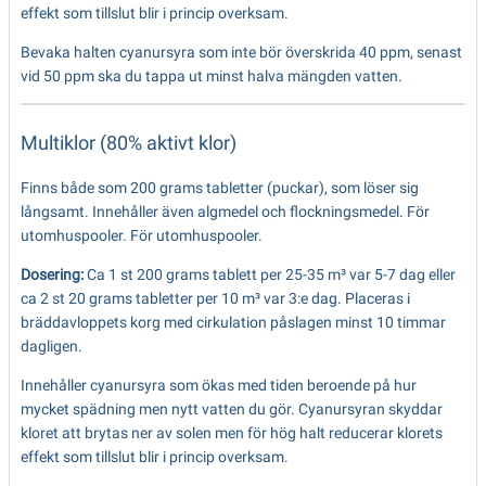
effekt som tillslut blir i princip overksam.
Bevaka halten cyanursyra som inte bör överskrida 40 ppm, senast
vid 50 ppm ska du tappa ut minst halva mängden vatten.
Multiklor (80% aktivt klor)
Finns både som 200 grams tabletter (puckar), som löser sig
långsamt. Innehåller även algmedel och flockningsmedel. För
utomhuspooler. För utomhuspooler.
Dosering:
Ca 1 st 200 grams tablett per 25-35 m³ var 5-7 dag eller
ca 2 st 20 grams tabletter per 10 m³ var 3:e dag. Placeras i
bräddavloppets korg med cirkulation påslagen minst 10 timmar
dagligen.
Innehåller cyanursyra som ökas med tiden beroende på hur
mycket spädning men nytt vatten du gör. Cyanursyran skyddar
kloret att brytas ner av solen men för hög halt reducerar klorets
effekt som tillslut blir i princip overksam.