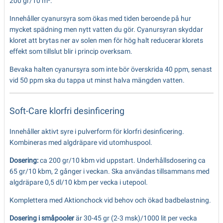
200 gr/10 m³.
Innehåller cyanursyra som ökas med tiden beroende på hur
mycket spädning men nytt vatten du gör. Cyanursyran skyddar
kloret att brytas ner av solen men för hög halt reducerar klorets
effekt som tillslut blir i princip overksam.
Bevaka halten cyanursyra som inte bör överskrida 40 ppm, senast
vid 50 ppm ska du tappa ut minst halva mängden vatten.
Soft-Care klorfri desinficering
Innehåller aktivt syre i pulverform för klorfri desinficering.
Kombineras med algdräpare vid utomhuspool.
Dosering:
ca 200 gr/10 kbm vid uppstart. Underhållsdosering ca
65 gr/10 kbm, 2 gånger i veckan. Ska användas tillsammans med
algdräpare 0,5 dl/10 kbm per vecka i utepool.
Komplettera med Aktionchock vid behov och ökad badbelastning.
Dosering i småpooler
är 30-45 gr (2-3 msk)/1000 lit per vecka